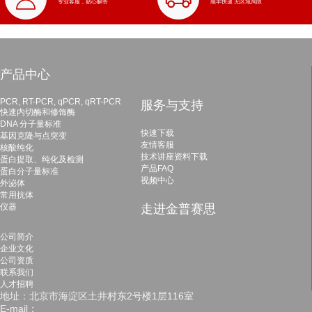
专业客服，贴心解答
顺丰快递 无区域局限
产品中心
PCR, RT-PCR, qPCR, qRT-PCR
服务与支持
快速内切酶和修饰酶
DNA 分子量标准
快速下载
基因克隆与点突变
友情客服
核酸纯化
技术讲座资料下载
蛋白提取、纯化及检测
产品FAQ
蛋白分子量标准
视频中心
外泌体
常用抗体
仪器
走进金普赛思
公司简介
企业文化
公司资质
联系我们
人才招聘
地址：北京市海淀区土井村东2号楼1层116室
E-mail：