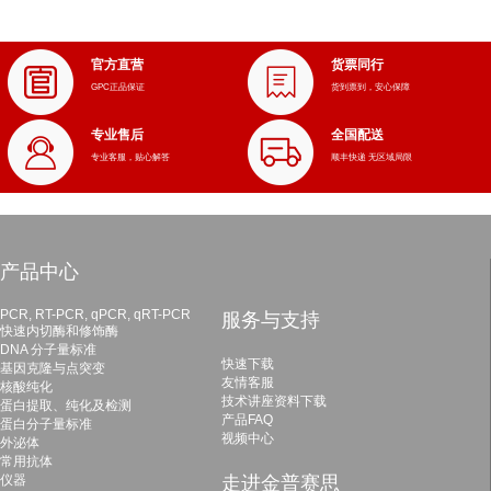
官方直营
货票同行
GPC正品保证
货到票到，安心保障
专业售后
全国配送
专业客服，贴心解答
顺丰快递 无区域局限
产品中心
PCR, RT-PCR, qPCR, qRT-PCR
服务与支持
快速内切酶和修饰酶
DNA 分子量标准
快速下载
基因克隆与点突变
友情客服
核酸纯化
技术讲座资料下载
蛋白提取、纯化及检测
产品FAQ
蛋白分子量标准
视频中心
外泌体
常用抗体
仪器
走进金普赛思