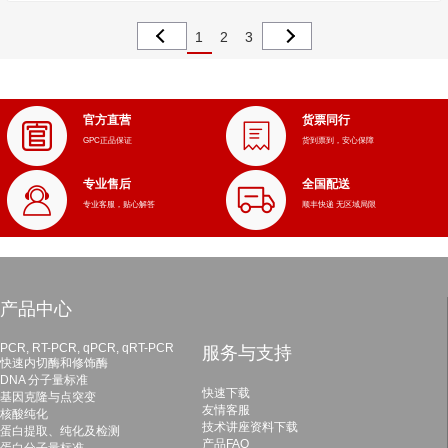
1
2
3
官方直营
货票同行
GPC正品保证
货到票到，安心保障
专业售后
全国配送
专业客服，贴心解答
顺丰快递 无区域局限
产品中心
PCR, RT-PCR, qPCR, qRT-PCR
服务与支持
快速内切酶和修饰酶
DNA 分子量标准
快速下载
基因克隆与点突变
友情客服
核酸纯化
技术讲座资料下载
蛋白提取、纯化及检测
产品FAQ
蛋白分子量标准