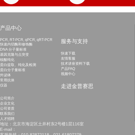
产品中心
PCR, RT-PCR, qPCR, qRT-PCR
服务与支持
快速内切酶和修饰酶
DNA 分子量标准
快速下载
基因克隆与点突变
友情客服
核酸纯化
技术讲座资料下载
蛋白提取、纯化及检测
产品FAQ
蛋白分子量标准
视频中心
外泌体
常用抗体
仪器
走进金普赛思
公司简介
企业文化
公司资质
联系我们
人才招聘
地址：北京市海淀区土井村东2号楼1层116室
E-mail：
客服热线：010-82872118，021-61807279