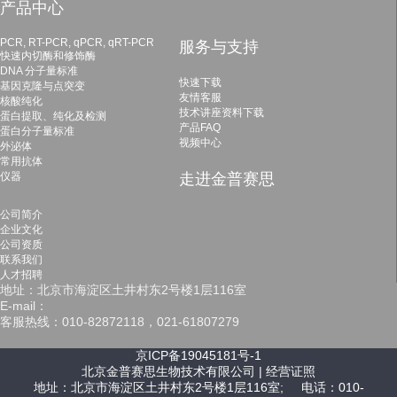
产品中心
PCR, RT-PCR, qPCR, qRT-PCR
服务与支持
快速内切酶和修饰酶
DNA 分子量标准
快速下载
基因克隆与点突变
友情客服
核酸纯化
技术讲座资料下载
蛋白提取、纯化及检测
产品FAQ
蛋白分子量标准
视频中心
外泌体
常用抗体
仪器
走进金普赛思
公司简介
企业文化
公司资质
联系我们
人才招聘
地址：北京市海淀区土井村东2号楼1层116室
E-mail：
客服热线：010-82872118，021-61807279
京ICP备19045181号-1
北京金普赛思生物技术有限公司 |
经营证照
地址：北京市海淀区土井村东2号楼1层116室; 电话：010-