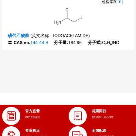
价格库存
碘代乙酰胺
(英文名称：IODOACETAMIDE)
CAS no.
144-48-9
分子量:
184.96
分子式:
C
H
INO
2
4
官方直营
货票同行
GPC正品保证
货到票到，安心保障
专业售后
全国配送