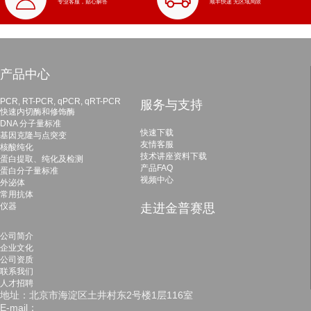
专业客服，贴心解答
顺丰快递 无区域局限
产品中心
PCR, RT-PCR, qPCR, qRT-PCR
服务与支持
快速内切酶和修饰酶
DNA 分子量标准
快速下载
基因克隆与点突变
友情客服
核酸纯化
技术讲座资料下载
蛋白提取、纯化及检测
产品FAQ
蛋白分子量标准
视频中心
外泌体
常用抗体
仪器
走进金普赛思
公司简介
企业文化
公司资质
联系我们
人才招聘
地址：北京市海淀区土井村东2号楼1层116室
E-mail：