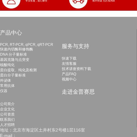
专业客服，贴心解答
顺丰快递 无区域局限
产品中心
PCR, RT-PCR, qPCR, qRT-PCR
服务与支持
快速内切酶和修饰酶
DNA 分子量标准
快速下载
基因克隆与点突变
友情客服
核酸纯化
技术讲座资料下载
蛋白提取、纯化及检测
产品FAQ
蛋白分子量标准
视频中心
外泌体
常用抗体
仪器
走进金普赛思
公司简介
企业文化
公司资质
联系我们
人才招聘
地址：北京市海淀区土井村东2号楼1层116室
E-mail：