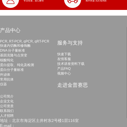
专业客服，贴心解答
顺丰快递 无区域局限
产品中心
PCR, RT-PCR, qPCR, qRT-PCR
服务与支持
快速内切酶和修饰酶
DNA 分子量标准
快速下载
基因克隆与点突变
友情客服
核酸纯化
技术讲座资料下载
蛋白提取、纯化及检测
产品FAQ
蛋白分子量标准
视频中心
外泌体
常用抗体
仪器
走进金普赛思
公司简介
企业文化
公司资质
联系我们
人才招聘
地址：北京市海淀区土井村东2号楼1层116室
E-mail：