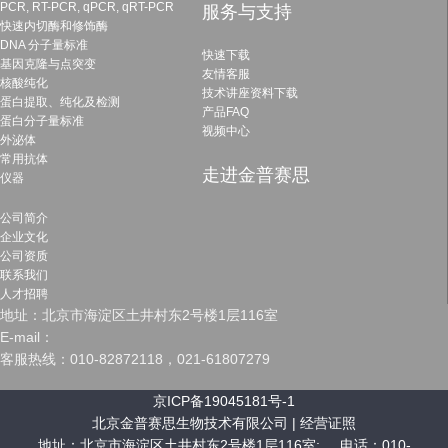
PCR, RT-PCR, qPCR, qRT-PCR
服务与支持
快速内切酶和修饰酶
DNA 分子量标准
快速下载
基因克隆与点突变
友情客服
核酸纯化
技术讲座资料下载
蛋白提取、纯化及检测
产品FAQ
蛋白分子量标准
视频中心
外泌体
常用抗体
走进金普赛思
仪器
公司简介
企业文化
公司资质
联系我们
人才招聘
地址：北京市海淀区土井村东2号楼1层116室
E-mail：
客服热线：010-82872118，021-61807279
京ICP备19045181号-1
北京金普赛思生物技术有限公司 |
经营证照
地址：北京市海淀区土井村东2号楼1层116室; 电话：010-