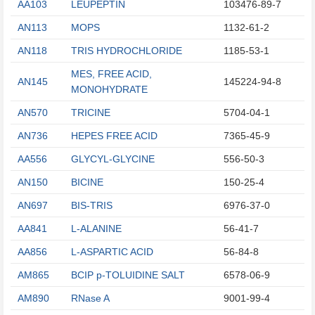
AA103
LEUPEPTIN
103476-89-7
AN113
MOPS
1132-61-2
AN118
TRIS HYDROCHLORIDE
1185-53-1
MES, FREE ACID,
AN145
145224-94-8
MONOHYDRATE
AN570
TRICINE
5704-04-1
AN736
HEPES FREE ACID
7365-45-9
AA556
GLYCYL-GLYCINE
556-50-3
AN150
BICINE
150-25-4
AN697
BIS-TRIS
6976-37-0
AA841
L-ALANINE
56-41-7
AA856
L-ASPARTIC ACID
56-84-8
AM865
BCIP p-TOLUIDINE SALT
6578-06-9
AM890
RNase A
9001-99-4