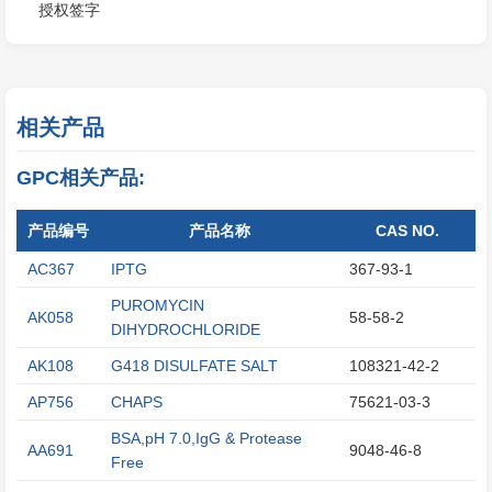
授权签字
相关产品
GPC相关产品:
产品编号
产品名称
CAS NO.
AC367
IPTG
367-93-1
PUROMYCIN
AK058
58-58-2
DIHYDROCHLORIDE
AK108
G418 DISULFATE SALT
108321-42-2
AP756
CHAPS
75621-03-3
BSA,pH 7.0,IgG & Protease
AA691
9048-46-8
Free