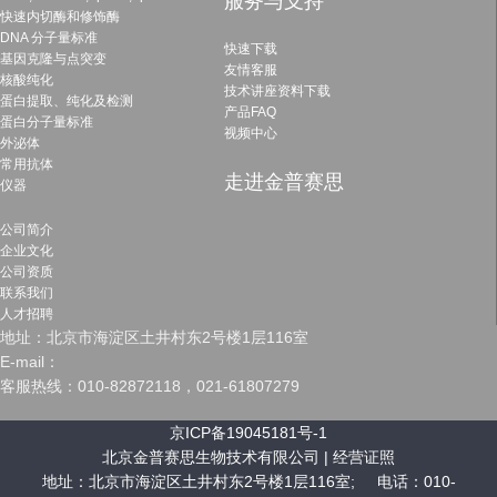
服务与支持
快速内切酶和修饰酶
DNA 分子量标准
快速下载
基因克隆与点突变
友情客服
核酸纯化
技术讲座资料下载
蛋白提取、纯化及检测
产品FAQ
蛋白分子量标准
视频中心
外泌体
常用抗体
走进金普赛思
仪器
公司简介
企业文化
公司资质
联系我们
人才招聘
地址：北京市海淀区土井村东2号楼1层116室
E-mail：
客服热线：010-82872118，021-61807279
京ICP备19045181号-1
北京金普赛思生物技术有限公司 |
经营证照
地址：北京市海淀区土井村东2号楼1层116室; 电话：010-