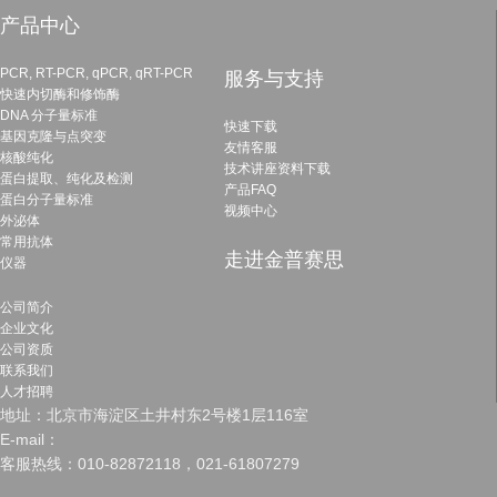
产品中心
PCR, RT-PCR, qPCR, qRT-PCR
服务与支持
快速内切酶和修饰酶
DNA 分子量标准
快速下载
基因克隆与点突变
友情客服
核酸纯化
技术讲座资料下载
蛋白提取、纯化及检测
产品FAQ
蛋白分子量标准
视频中心
外泌体
常用抗体
走进金普赛思
仪器
公司简介
企业文化
公司资质
联系我们
人才招聘
地址：北京市海淀区土井村东2号楼1层116室
E-mail：
客服热线：010-82872118，021-61807279