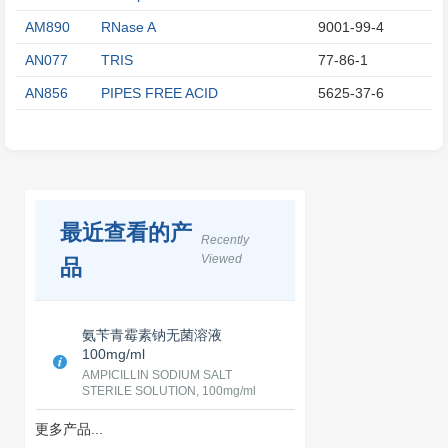
AM890
RNase A
9001-99-4
AN077
TRIS
77-86-1
AN856
PIPES FREE ACID
5625-37-6
最近查看的产
Recently
Viewed
品
氨苄青霉素钠无菌溶液
100mg/ml
AMPICILLIN SODIUM SALT
STERILE SOLUTION, 100mg/ml
更多产品...