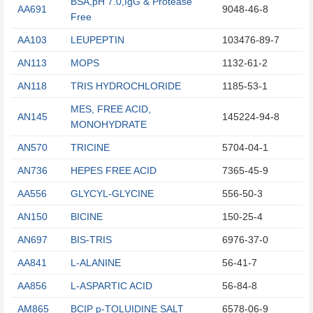
BSA,pH 7.0,IgG & Protease
AA691
9048-46-8
Free
AA103
LEUPEPTIN
103476-89-7
AN113
MOPS
1132-61-2
AN118
TRIS HYDROCHLORIDE
1185-53-1
MES, FREE ACID,
AN145
145224-94-8
MONOHYDRATE
AN570
TRICINE
5704-04-1
AN736
HEPES FREE ACID
7365-45-9
AA556
GLYCYL-GLYCINE
556-50-3
AN150
BICINE
150-25-4
AN697
BIS-TRIS
6976-37-0
AA841
L-ALANINE
56-41-7
AA856
L-ASPARTIC ACID
56-84-8
AM865
BCIP p-TOLUIDINE SALT
6578-06-9