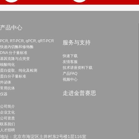
产品中心
PCR, RT-PCR, qPCR, qRT-PCR
服务与支持
快速内切酶和修饰酶
DNA 分子量标准
快速下载
基因克隆与点突变
友情客服
核酸纯化
技术讲座资料下载
蛋白提取、纯化及检测
产品FAQ
蛋白分子量标准
视频中心
外泌体
常用抗体
走进金普赛思
仪器
公司简介
企业文化
公司资质
联系我们
人才招聘
地址：北京市海淀区土井村东2号楼1层116室