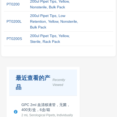
200ul Pipet Tips, Yellow,
PT0200
Nonsterile, Bulk Pack
200ul Pipet Tips, Low
PT0200L
Retention, Yellow, Nonsterile,
Bulk Pack
200ul Pipet Tips, Yellow,
PT0200S
Sterile, Rack Pack
最近查看的产
Recently
Viewed
品
GPC 2ml 血清移液管，无菌，
400支/盒，6盒/箱
2 mL Serological Pipets, Individually