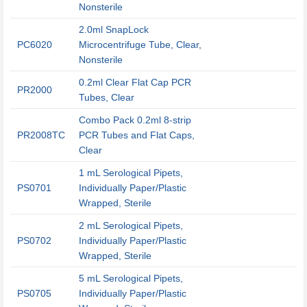
Nonsterile
2.0ml SnapLock
PC6020
Microcentrifuge Tube, Clear,
Nonsterile
0.2ml Clear Flat Cap PCR
PR2000
Tubes, Clear
Combo Pack 0.2ml 8-strip
PR2008TC
PCR Tubes and Flat Caps,
Clear
1 mL Serological Pipets,
PS0701
Individually Paper/Plastic
Wrapped, Sterile
2 mL Serological Pipets,
PS0702
Individually Paper/Plastic
Wrapped, Sterile
5 mL Serological Pipets,
PS0705
Individually Paper/Plastic